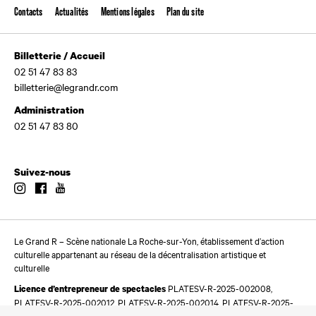
Contacts
Actualités
Mentions légales
Plan du site
Billetterie / Accueil
02 51 47 83 83
billetterie@legrandr.com
Administration
02 51 47 83 80
Suivez-nous
Instagram
Facebook
Youtube
Le Grand R – Scène nationale La Roche-sur-Yon, établissement d’action
culturelle appartenant au réseau de la décentralisation artistique et
culturelle
PLATESV-R-2025-002008,
Licence d’entrepreneur de spectacles
PLATESV-R-2025-002012, PLATESV-R-2025-002014, PLATESV-R-2025-
002016