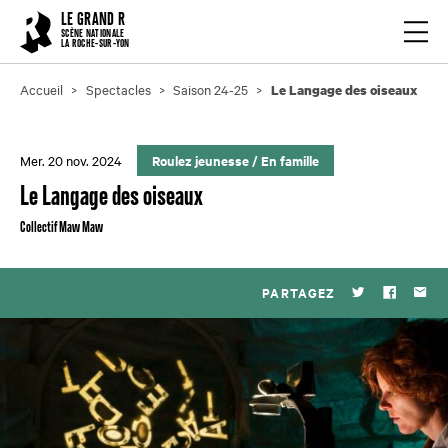
Cookies management panel
LE GRAND R
Ouvrir
SCÈNE NATIONALE
LA ROCHE-SUR-YON
Accueil
Spectacles
Saison 24-25
Le Langage des oiseaux
Mer. 20 nov. 2024
Roulez jeunesse
/
En famille
Le Langage des oiseaux
Collectif Maw Maw
PARTAGEZ
Twitter
Faceboo
Par