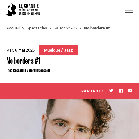
Cookies management panel
LE GRAND R
Ouvrir
SCÈNE NATIONALE
LA ROCHE-SUR-YON
Accueil
Spectacles
Saison 24-25
No borders #1
Mar. 6 mai 2025
Musique
/
Jazz
No borders #1
Théo Ceccaldi | Valentin Ceccaldi
PARTAGEZ
Twitter
Faceboo
Par