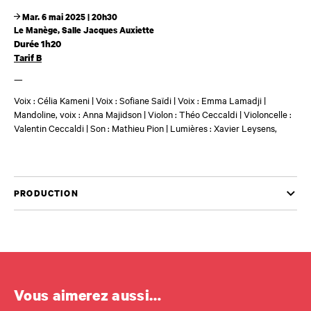
Mar. 6 mai 2025 | 20h30
Le Manège, Salle Jacques Auxiette
Durée 1h20
Tarif B
—
Voix
: Célia Kameni
| Voix : Sofiane Saïdi | Voix : Emma Lamadji |
Mandoline, voix : Anna Majidson | Violon : Théo Ceccaldi
|
Violoncelle :
Valentin Ceccaldi | Son : Mathieu Pion |
Lumières
:
Xavier Leysens,
PRODUCTION
Vous aimerez aussi…