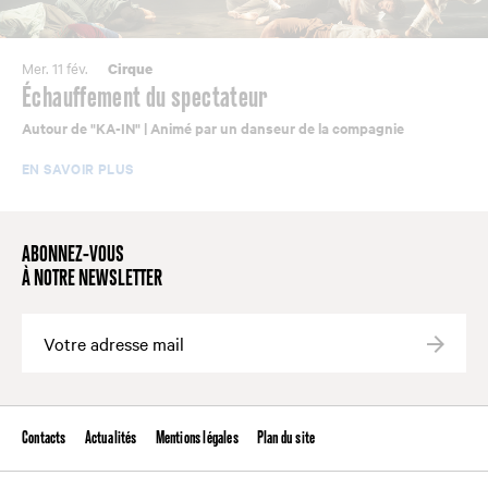
Mer. 11 fév.
Cirque
Échauffement du spectateur
Autour de "KA-IN" | Animé par un danseur de la compagnie
EN SAVOIR PLUS
ABONNEZ-VOUS
À NOTRE NEWSLETTER
Valide
Contacts
Actualités
Mentions légales
Plan du site