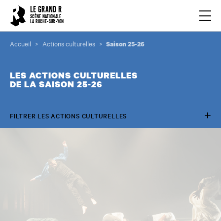
Cookies management panel
LE GRAND R
Ouvrir
SCÈNE NATIONALE
LA ROCHE-SUR-YON
Accueil
Actions culturelles
Saison 25-26
LES ACTIONS CULTURELLES
DE LA SAISON 25-26
FILTRER LES ACTIONS CULTURELLES