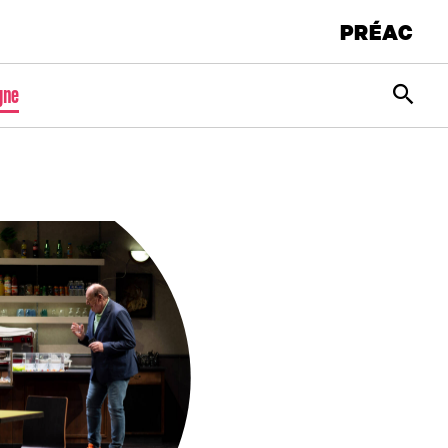
PRÉAC
Rec
gne