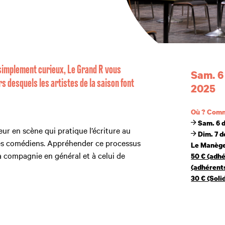
»
 simplement curieux, Le Grand R vous
Sam. 6
Dates et h
s desquels les artistes de la saison font
2025
Où ? Com
Sam. 6 d
r en scène qui pratique l’écriture au
Dim. 7 d
des comédiens. Appréhender ce processus
Le Manège
la compagnie en général et à celui de
50 € (adhé
(adhérents
30 € (Soli