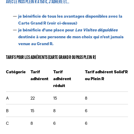
AVEC LE PASS PLEIN R À 150 €, J’ADHÈRE ET…
je bénéficie de tous les avantages disponibles avec la
Carte Grand R (voir ci-dessus)
je bénéficie d’une place pour
Les Visites déguidées
destinée à une personne de mon choix qui n’est jamais
venue au Grand R.
TARIFS POUR LES ADHÉRENTS (CARTE GRAND R OU PASS PLEIN R)
Catégorie
Tarif
Tarif
Tarif adhérent Solid’R
adhérent
adhérent
ou Plein R
réduit
A
22
15
8
B
15
8
6
C
8
6
6