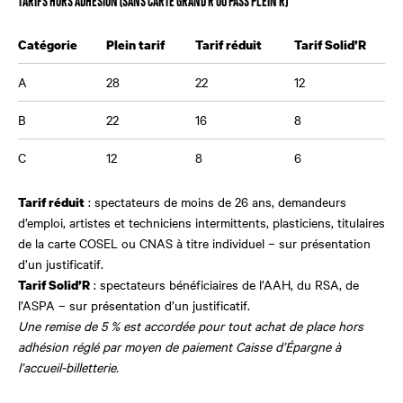
TARIFS HORS ADHÉSION (SANS CARTE GRAND R OU PASS PLEIN R)
Catégorie
Plein tarif
Tarif réduit
Tarif Solid’R
A
28
22
12
B
22
16
8
C
12
8
6
: spectateurs de moins de 26 ans, demandeurs
Tarif réduit
d’emploi, artistes et techniciens intermittents, plasticiens, titulaires
de la carte COSEL ou CNAS à titre individuel – sur présentation
d’un justificatif.
: spectateurs bénéficiaires de l’AAH, du RSA, de
Tarif Solid’R
l’ASPA – sur présentation d’un justificatif.
Une remise de 5 % est accordée pour tout achat de place hors
adhésion réglé par moyen de paiement Caisse d’Épargne à
l’accueil-billetterie.