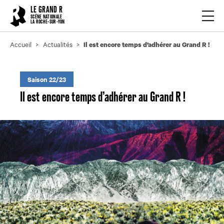
Cookies management panel
LE GRAND R
Ouvrir
SCÈNE NATIONALE
LA ROCHE-SUR-YON
Accueil
Actualités
Il est encore temps d’adhérer au Grand R !
Saison 22/23
Il est encore temps d’adhérer au Grand R !