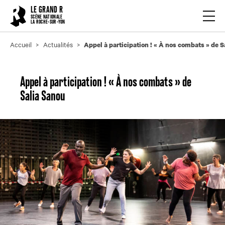
Cookies management panel
LE GRAND R
Ouvrir
SCÈNE NATIONALE
LA ROCHE-SUR-YON
Accueil
Actualités
Appel à participation ! « À nos combats » de S
Appel à participation ! « À nos combats » de
Salia Sanou