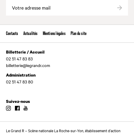
Valide
Contacts
Actualités
Mentions légales
Plan du site
Billetterie / Accueil
02 51 47 83 83
billetterie@legrandr.com
Administration
02 51 47 83 80
Suivez-nous
Instagram
Facebook
Youtube
Le Grand R – Scène nationale La Roche-sur-Yon, établissement d’action