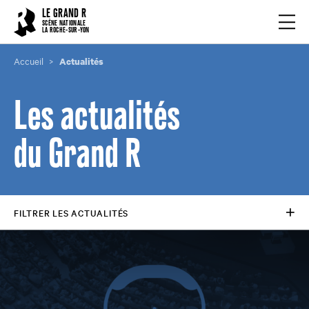
Cookies management panel
LE GRAND R
Ouvrir
SCÈNE NATIONALE
LA ROCHE-SUR-YON
Accueil
Actualités
Les actualités
du Grand R
FILTRER LES ACTUALITÉS