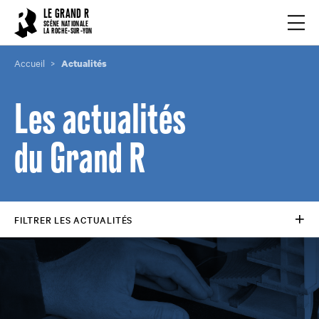
Cookies management panel
LE GRAND R
Ouvrir
SCÈNE NATIONALE
LA ROCHE-SUR-YON
Accueil
Actualités
Les actualités
du Grand R
FILTRER LES ACTUALITÉS