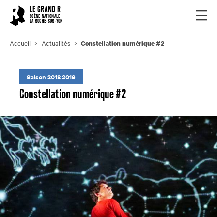
Cookies management panel
LE GRAND R
Ouvrir
SCÈNE NATIONALE
LA ROCHE-SUR-YON
Accueil
Actualités
Constellation numérique #2
Saison 2018 2019
Constellation numérique #2