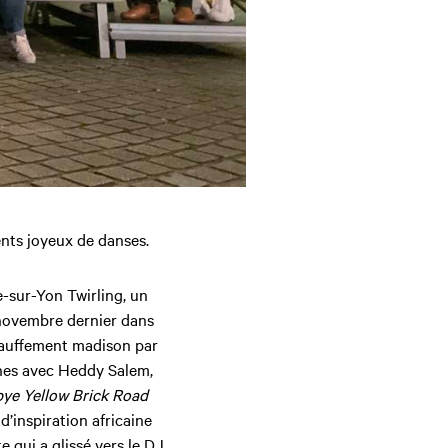
nts joyeux de danses.
e-sur-Yon Twirling, un
n novembre dernier dans
hauffement madison par
ines avec Heddy Salem,
ye Yellow Brick Road
’inspiration africaine
e qui a glissé vers le DJ