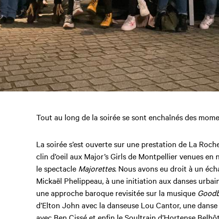
Tout au long de la soirée se sont enchaînés des mome
La soirée s’est ouverte sur une prestation de La Roch
clin d’oeil aux Major’s Girls de Montpellier venues e
le spectacle
Majorettes
. Nous avons eu droit à un éc
Mickaël Phelippeau, à une initiation aux danses urba
une approche baroque revisitée sur la musique
Goodb
d’Elton John avec la danseuse Lou Cantor, une danse d
avec Ben Cissé et enfin le Soultrain d’Hortense Belhôt