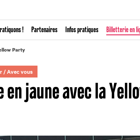
ratiquons !
Partenaires
Infos pratiques
Billetterie en li
ellow Party
r
/
Avec vous
e en jaune avec la Yell