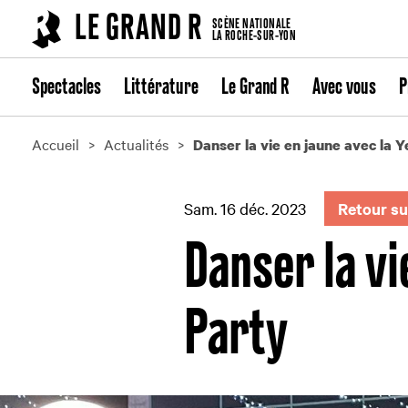
Cookies management panel
LE GRAND R
SCÈNE NATIONALE
LA ROCHE-SUR-YON
Spectacles
Littérature
Le Grand R
Avec vous
P
Accueil
Actualités
Danser la vie en jaune avec la Y
Sam. 16 déc. 2023
Retour su
Danser la vi
Party