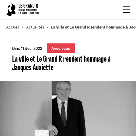
Cookies management panel
LE GRAND R
Ouvrir
SCÈNE NATIONALE
LA ROCHE-SUR-YON
Accueil
Actualités
La ville et Le Grand R rendent hommage à Ja
Dim. 11 déc. 2022
Avec vous
La ville et Le Grand R rendent hommage à
Jacques Auxiette