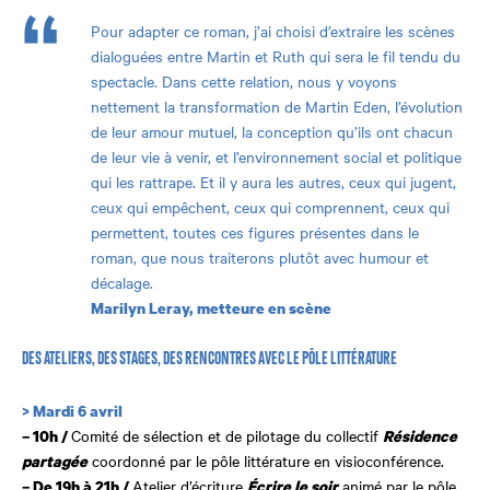
Pour adapter ce roman, j’ai choisi d’extraire les scènes
dialoguées entre Martin et Ruth qui sera le fil tendu du
spectacle. Dans cette relation, nous y voyons
nettement la transformation de Martin Eden, l’évolution
de leur amour mutuel, la conception qu’ils ont chacun
de leur vie à venir, et l’environnement social et politique
qui les rattrape. Et il y aura les autres, ceux qui jugent,
ceux qui empêchent, ceux qui comprennent, ceux qui
permettent, toutes ces figures présentes dans le
roman, que nous traiterons plutôt avec humour et
décalage.
Marilyn Leray, metteure en scène
DES ATELIERS, DES STAGES, DES RENCONTRES AVEC LE PÔLE LITTÉRATURE
> Mardi 6 avril
Comité de sélection et de pilotage du collectif
– 10h /
Résidence
coordonné par le pôle littérature en visioconférence.
partagée
Atelier d’écriture
animé par le pôle
– De 19h à 21h /
É
crire le soir