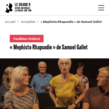
Cookies management panel
LE GRAND R
Ouvrir
SCÈNE NATIONALE
LA ROCHE-SUR-YON
Accueil
Actualités
« Mephisto Rhapsodie » de Samuel Gallet
Feuilleton théâtral
« Mephisto Rhapsodie » de Samuel Gallet