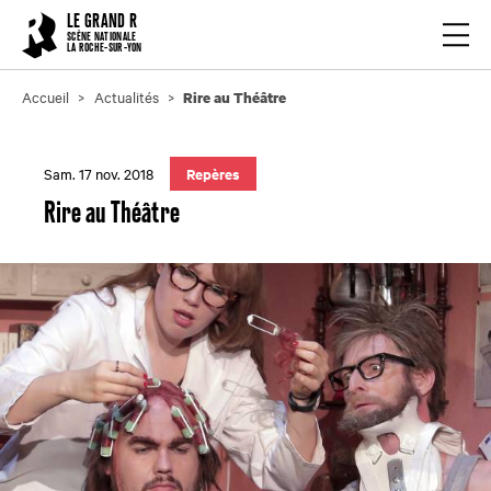
Cookies management panel
LE GRAND R
Ouvrir
SCÈNE NATIONALE
LA ROCHE-SUR-YON
Accueil
Actualités
Rire au Théâtre
Sam. 17 nov. 2018
Repères
Rire au Théâtre