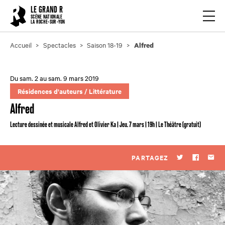
Cookies management panel
LE GRAND R
Ouvrir
SCÈNE NATIONALE
LA ROCHE-SUR-YON
Accueil
Spectacles
Saison 18-19
Alfred
Du sam. 2 au sam. 9 mars 2019
Résidences d'auteurs
/
Littérature
Alfred
Lecture dessinée et musicale Alfred et Olivier Ka | Jeu. 7 mars | 19h | Le Théâtre (gratuit)
PARTAGEZ
Twitter
Faceboo
Par