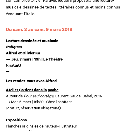
musicale-dessinée de textes littéraires connus et moins connus
évoquant l’Italie.
Dates et horaires
Du sam. 2 au sam. 9 mars 2019
Lecture dessinée et musicale
Italiques
Alfred et Olivier Ka
→ Jeu. 7 mars | 19h |
Le Théâtre
(gratuit)
—
Les rendez-vous avec Alfred
Atelier Ça tient dans la poche
Autour de
Pour seul
cortège,
Laurent Gaudé, Babel, 2014
Mer. 6 mars | 18h30 | Chez l’habitant
→
(gratuit, réservation obligatoire)
—
Expositions
Planches originales de l’auteur-illustrateur