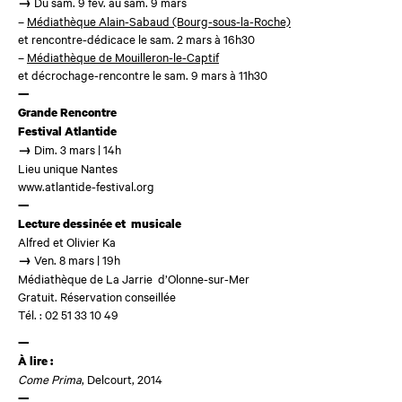
Du sam. 9 fév. au sam. 9 mars
→
–
Médiathèque Alain-Sabaud (Bourg-sous-la-Roche)
et rencontre-dédicace le sam. 2 mars à 16h30
–
Médiathèque de Mouilleron-le-Captif
et décrochage-rencontre le sam. 9 mars à 11h30
—
Grande Rencontre
Festival Atlantide
Dim. 3 mars | 14h
→
Lieu unique Nantes
www.atlantide-festival.org
—
Lecture dessinée et musicale
Alfred et Olivier Ka
Ven. 8 mars | 19h
→
Médiathèque de La Jarrie d’Olonne-sur-Mer
Gratuit. Réservation conseillée
Tél. : 02 51 33 10 49
—
À lire :
Come Prima
, Delcourt, 2014
—