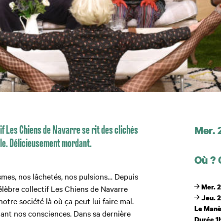
Dates
Mer. 
tif Les Chiens de Navarre se rit des clichés
nale. Délicieusement mordant.
Où ?
smes, nos lâchetés, nos pulsions… Depuis
Mer. 2
élèbre collectif Les Chiens de Navarre
Jeu. 2
otre société là où ça peut lui faire mal.
Le Man
ant nos consciences. Dans sa dernière
Durée 1