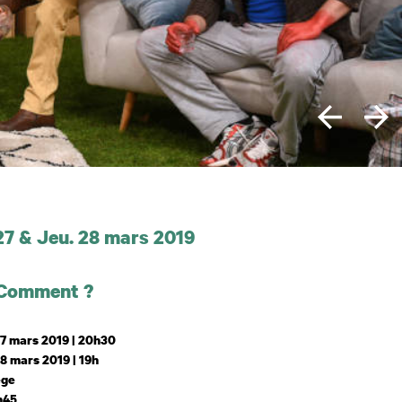
 et horaires
27 & Jeu. 28 mars 2019
 Comment ?
7 mars 2019 | 20h30
8 mars 2019 | 19h
ège
h45