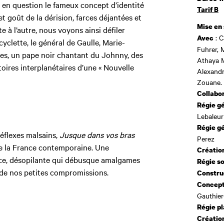
 en question le fameux concept d’identité
Tarif B
 et goût de la dérision, farces déjantées et
Mise en
e à l’autre, nous voyons ainsi défiler
: C
Avec
yclette, le général de Gaulle, Marie-
Fuhrer, 
tes, un pape noir chantant du Johnny, des
Athaya M
toires interplanétaires d’une « Nouvelle
Alexandr
Zouane.
Collabor
Régie gé
Lebaleur
Régie gé
réflexes malsains,
Jusque dans vos bras
Perez
e la France contemporaine. Une
Création
ice, désopilante qui débusque amalgames
Régie s
 de nos petites compromissions.
Constru
Concept
Gauthier
Régie p
Créatio