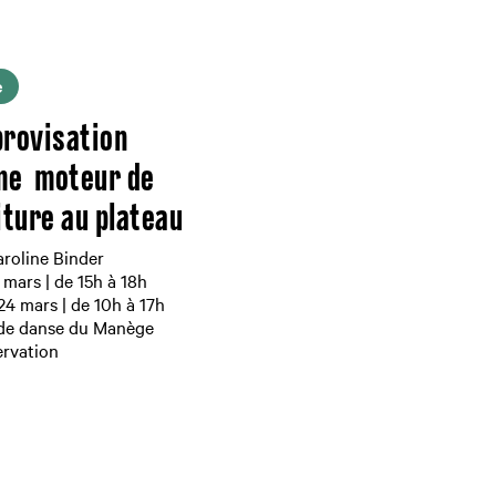
e
provisation
e moteur de
iture au plateau
roline Binder
 mars | de 15h à 18h
 24 mars | de 10h à 17h
 de danse du Manège
ervation