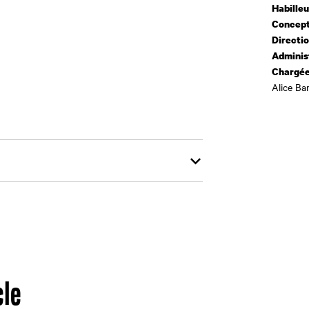
Habille
Concept
Directi
Adminis
Chargée
Alice B
cle