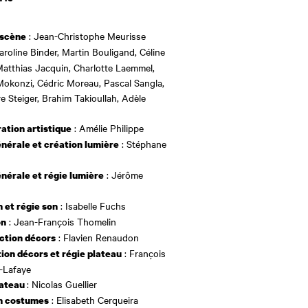
: Jean-Christophe Meurisse
 scène
aroline Binder, Martin Bouligand, Céline
Matthias Jacquin, Charlotte Laemmel,
okonzi, Cédric Moreau, Pascal Sangla,
e Steiger, Brahim Takioullah, Adèle
: Amélie Philippe
ation artistique
: Stéphane
nérale et création lumière
: Jérôme
nérale et régie lumière
: Isabelle Fuchs
 et régie son
: Jean-François Thomelin
on
: Flavien Renaudon
ction décors
: François
ion décors et régie plateau
-Lafaye
: Nicolas Guellier
lateau
: Elisabeth Cerqueira
n costumes