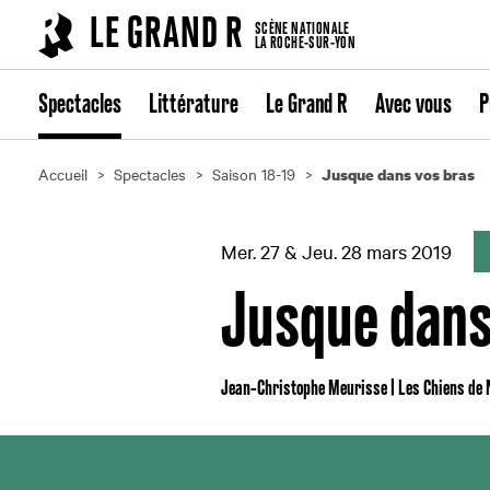
Cookies management panel
LE GRAND R
SCÈNE NATIONALE
LA ROCHE-SUR-YON
Spectacles
Littérature
Le Grand R
Avec vous
P
Accueil
Spectacles
Saison 18-19
Jusque dans vos bras
Mer. 27 & Jeu. 28 mars 2019
Jusque dans
Jean-Christophe Meurisse | Les Chiens de