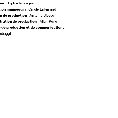
: Sophie Rossignol
use
: Carole Lallemand
ion mannequin
: Antoine Blesson
on de production
: Allan Périé
tration de production
:
 de production et de communication
ambaggi