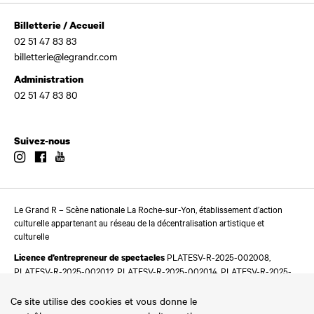
Billetterie / Accueil
02 51 47 83 83
billetterie@legrandr.com
Administration
02 51 47 83 80
Suivez-nous
Instagram
Facebook
Youtube
Le Grand R – Scène nationale La Roche-sur-Yon, établissement d’action
culturelle appartenant au réseau de la décentralisation artistique et
culturelle
PLATESV-R-2025-002008,
Licence d’entrepreneur de spectacles
PLATESV-R-2025-002012, PLATESV-R-2025-002014, PLATESV-R-2025-
002016
Ce site utilise des cookies et vous donne le