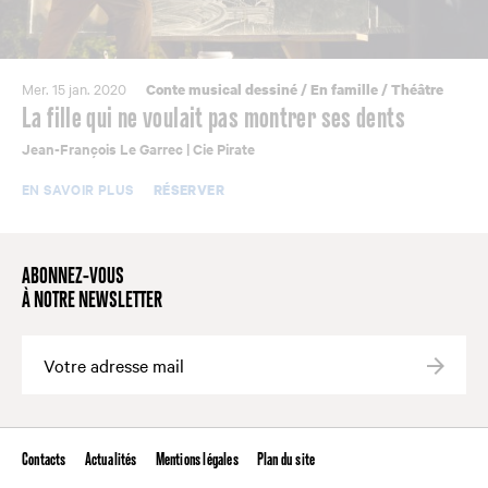
Mer. 15 jan. 2020
Conte musical dessiné
/
En famille
/
Théâtre
La fille qui ne voulait pas montrer ses dents
Jean-François Le Garrec | Cie Pirate
EN SAVOIR PLUS
RÉSERVER
ABONNEZ-VOUS
À NOTRE NEWSLETTER
Valide
Contacts
Actualités
Mentions légales
Plan du site