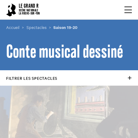
Cookies management panel
LE GRAND R
Ouvrir
SCÈNE NATIONALE
LA ROCHE-SUR-YON
Accueil
Spectacles
Saison 19-20
Conte musical dessiné
FILTRER LES SPECTACLES