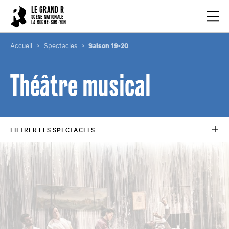
Cookies management panel
LE GRAND R
Ouvrir
SCÈNE NATIONALE
LA ROCHE-SUR-YON
Accueil
Spectacles
Saison 19-20
Théâtre musical
FILTRER LES SPECTACLES