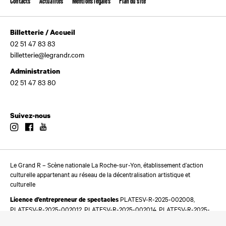
Contacts
Actualités
Mentions légales
Plan du site
Billetterie / Accueil
02 51 47 83 83
billetterie@legrandr.com
Administration
02 51 47 83 80
Suivez-nous
Instagram
Facebook
Youtube
Le Grand R – Scène nationale La Roche-sur-Yon, établissement d’action
culturelle appartenant au réseau de la décentralisation artistique et
culturelle
PLATESV-R-2025-002008,
Licence d’entrepreneur de spectacles
PLATESV-R-2025-002012, PLATESV-R-2025-002014, PLATESV-R-2025-
002016