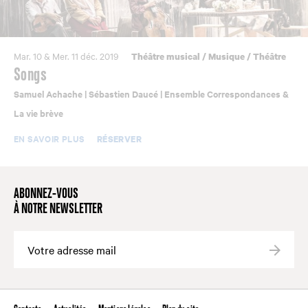
Mar. 10 & Mer. 11 déc. 2019
Théâtre musical
/
Musique
/
Théâtre
Songs
Samuel Achache | Sébastien Daucé | Ensemble Correspondances &
La vie brève
EN SAVOIR PLUS
RÉSERVER
ABONNEZ-VOUS
À NOTRE NEWSLETTER
Valide