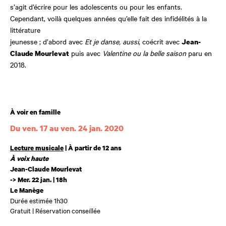
s’agit d’écrire pour les adolescents ou pour les enfants.
Cependant, voilà quelques années qu’elle fait des infidélités à la
littérature
jeunesse ; d’abord avec
Et je danse, aussi
, coécrit avec
Jean-
puis avec
Valentine ou la belle saison
paru en
Claude Mourlevat
2018.
Âge
À voir en famille
Du ven. 17 au ven. 24 jan. 2020
Dates et horaires
Lecture musicale
| À partir de 12 ans
À voix haute
Jean-Claude Mourlevat
-> Mer. 22 jan. | 18h
Le Manège
Durée estimée 1h30
Gratuit | Réservation conseillée