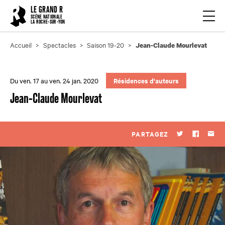
Cookies management panel
LE GRAND R
Ouvrir
SCÈNE NATIONALE
LA ROCHE-SUR-YON
Accueil
Spectacles
Saison 19-20
Jean-Claude Mourlevat
Du ven. 17 au ven. 24 jan. 2020
Résidences d'auteurs
Jean-Claude Mourlevat
PARTAGEZ
Twitter
Faceboo
Par