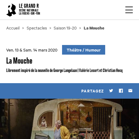
Cookies management panel
LE GRAND R
Ouvrir
SCÈNE NATIONALE
LA ROCHE-SUR-YON
Accueil
Spectacles
Saison 19-20
La Mouche
Ven. 13 & Sam. 14 mars 2020
Théâtre
/
Humour
La Mouche
Librement inspiré de la nouvelle de George Langelaan | Valérie Lesort et Christian Hecq
PARTAGEZ
Twitter
Faceboo
Par