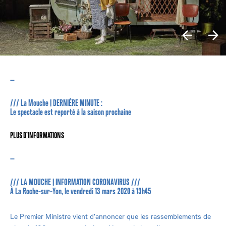
—
/// La Mouche | DERNIÈRE MINUTE :
Le spectacle est reporté à la saison prochaine
PLUS D’INFORMATIONS
—
/// LA MOUCHE | INFORMATION CORONAVIRUS ///
À La Roche-sur-Yon, le vendredi 13 mars 2020 à 13h45
Le Premier Ministre vient d’annoncer que les rassemblements de