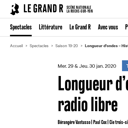
Cookies management panel
LE GRAND R
SCÈNE NATIONALE
LA ROCHE-SUR-YON
Spectacles
Littérature
Le Grand R
Avec vous
P
Accueil
Spectacles
Saison 19-20
Longueur d’ondes – Hist
Mer. 29 & Jeu. 30 jan. 2020
Longueur d’
radio libre
Bérangère Vantusso | Paul Cox | Cie trois-s