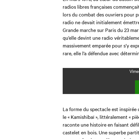
radios libres françaises commençai
lors du combat des ouvriers pour pré
radio ne devait initialement émett
Grande marche sur Paris du 23 mars
qu’elle devint une radio véritablemen
massivement emparée pour s’y expri
rare, elle l’a défendue avec détermi
Vimeo
La forme du spectacle est inspirée 
le « Kamishibaï », littéralement « pi
raconte une histoire en faisant défi
castelet en bois. Une superbe part