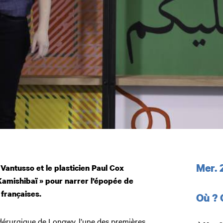
Dates
Mer. 
antusso et le plasticien Paul Cox
« Kamishibaï » pour narrer l’épopée de
 françaises.
Où ?
dérurgique de Longwy, l’une des premières