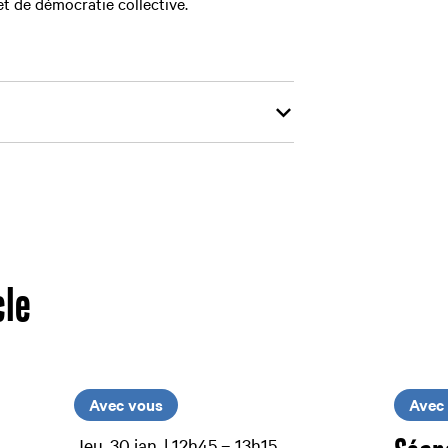
 de démocratie collective.
cle
Avec vous
Avec 
Jeu. 30 jan. | 12h45 – 13h15