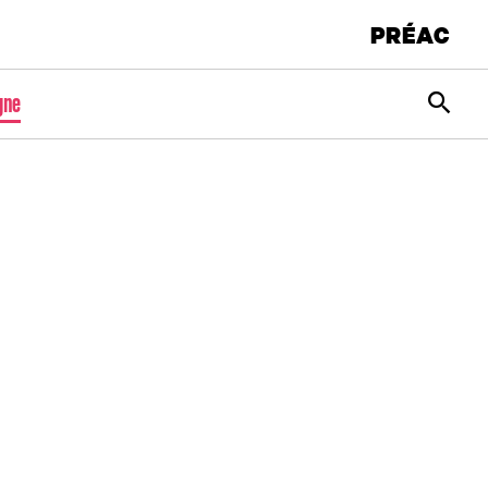
PRÉAC
Rec
gne