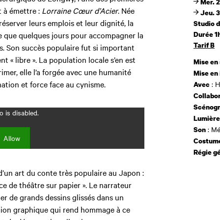
Mer. 2
t à émettre :
Lorraine
Cœur d’Acier
. Née
Jeu. 3
server leurs emplois et leur dignité, la
Studio 
re que quelques jours pour accompagner la
Durée 1
Tarif B
. Son succès populaire fut si important
t « libre ». La population locale s’en est
Mise en
mer, elle l’a forgée avec une humanité
Mise en
nation et force face au cynisme.
: H
Avec
Collabor
Scénogr
 is disabled.
Lumière
: Mé
Son
Allow
Costum
Régie gé
d’un art du conte très populaire au Japon :
èce de théâtre sur papier ». Le narrateur
ler de grands dessins glissés dans un
ition graphique qui rend hommage à ce