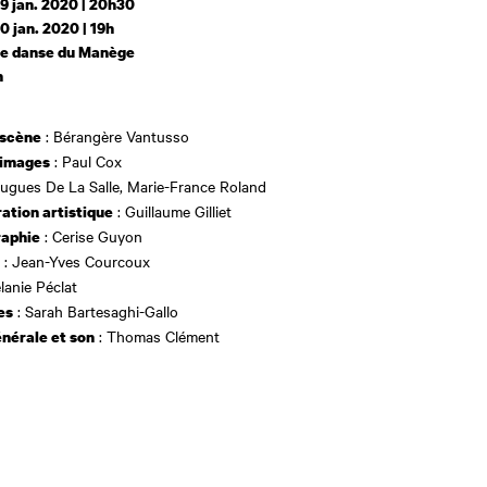
9 jan. 2020 | 20h30
0 jan. 2020 | 19h
de danse du Manège
h
: Bérangère Vantusso
 scène
: Paul Cox
 images
ugues De La Salle, Marie-France Roland
: Guillaume Gilliet
ation artistique
: Cerise Guyon
aphie
: Jean-Yves Courcoux
lanie Péclat
: Sarah Bartesaghi-Gallo
es
: Thomas Clément
nérale et son