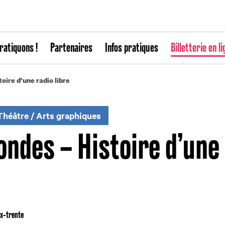
ratiquons !
Partenaires
Infos pratiques
Billetterie en li
oire d’une radio libre
Théâtre
/
Arts graphiques
ondes – Histoire d’une
ix-trente