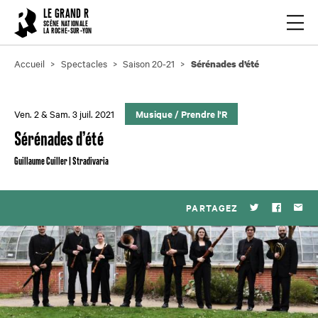
Cookies management panel
LE GRAND R
Ouvrir
SCÈNE NATIONALE
LA ROCHE-SUR-YON
Accueil
Spectacles
Saison 20-21
Sérénades d’été
Ven. 2 & Sam. 3 juil. 2021
Musique
/
Prendre l'R
Sérénades d’été
Guillaume Cuiller | Stradivaria
PARTAGEZ
Twitter
Faceboo
Par