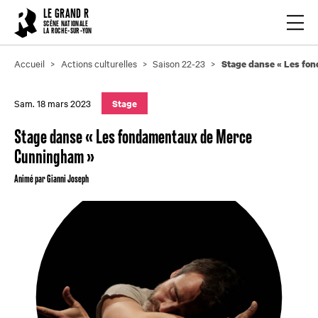
Cookies management panel
LE GRAND R
Ouvrir
SCÈNE NATIONALE
LA ROCHE-SUR-YON
Accueil
Actions culturelles
Saison 22-23
Stage danse « Les fo
Sam. 18 mars 2023
Stage
Stage danse « Les fondamentaux de Merce
Cunningham »
Animé par Gianni Joseph