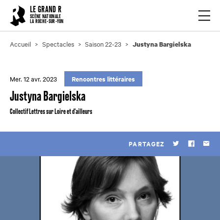
Cookies management panel
LE GRAND R
Ouvrir
SCÈNE NATIONALE
LA ROCHE-SUR-YON
Accueil
Spectacles
Saison 22-23
Justyna Bargielska
Mer. 12 avr. 2023
Rencontres littéraires
Justyna Bargielska
Collectif Lettres sur Loire et d'ailleurs
PARTAGEZ
Twitter
Faceboo
Par