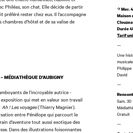
ec Philéas, son chat. Elle décide de partir
Mer. 4
it préféré rester chez eux. Il l’accompagne
Maison d
s chambres d’hôtel et de sa valise de
Clouzea
Durée 4
Tarif un
—
Une hist
musicales
Philippe 
David
. – MÉDIATHÈQUE D’AUBIGNY
—
lamboyants de l’incroyable autrice -
Rencont
 exposition qui met en valeur son travail
Sam. 30 
r
Ah ! Les voyages
(Thierry Magnier).
Médiath
sation entre Pénélope qui parcourt
le
Gratuit
rrain d’aventure tout aussi exotique des
—
sse. Dans des illustrations foisonnantes