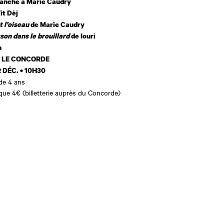
lanche
à Marie Caudry
it Dèj
t l’oiseau
de Marie Caudry
sson dans
le brouillard
de Iouri
n
 LE CONCORDE
R
DÉC. • 10H30
 de 4 ans
ique 4€ (billetterie auprès du Concorde)