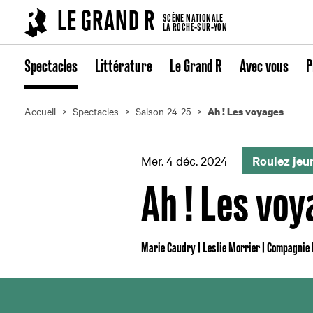
Cookies management panel
LE GRAND R
SCÈNE NATIONALE
LA ROCHE-SUR-YON
Spectacles
Littérature
Le Grand R
Avec vous
P
Accueil
Spectacles
Saison 24-25
Ah ! Les voyages
Mer. 4 déc. 2024
Roulez jeu
Ah ! Les vo
Marie Caudry | Leslie Morrier | Compagnie