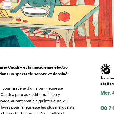
Âge
Marie Caudry
et la musicienne électro
ans un spectacle sonore et dessiné !
À voir e
dès 6 an
on pour la scène d’un album jeunesse
Mer. 
 Caudry, paru aux éditions Thierry
Dates
yage, autant spatiale qu’intérieure, qui
s livres pour la jeunesse les plus marquants
Où ?
est une chatte humanisée, habillée et