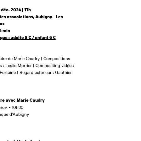
 déc. 2024 | 17h
es associations, Aubigny - Les
ux
5 min
ique : adulte 8 € / enfant 6 €
oire de Marie Caudry | Compositions
 : Leslie Morrier | Compositing vidéo :
Fortaine | Regard extérieur : Gauthier
re avec Marie Caudry
nov. • 10h30
èque d’Aubigny