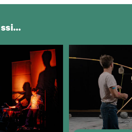
ussi…