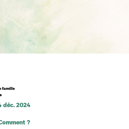
n famille
s
4 déc. 2024
 et horaires
 Comment ?