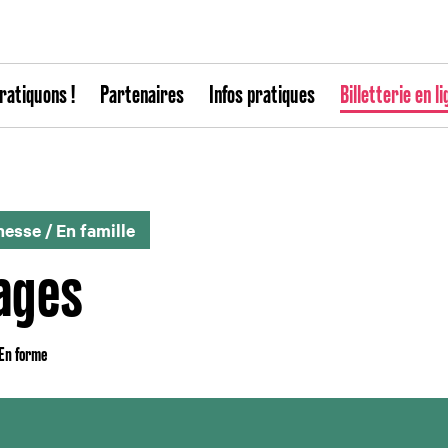
ratiquons !
Partenaires
Infos pratiques
Billetterie en li
nesse
/
En famille
yages
 En forme