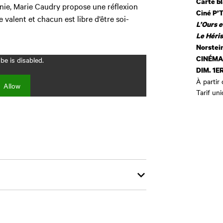
Carte b
ronie, Marie Caudry propose une réflexion
Ciné P’T
e valent et chacun est libre d’être soi-
L’Ours e
Le Héri
Norstei
CINÉMA
e is disabled.
DIM. 1
E
À partir
Allow
Tarif un