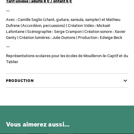
Tarif unique : adulte 8 € / enfant 6 €
—
Avec : Camille Saglio (chant, guitare, sansula, sampler) et Mathieu
Dufrene (Accordéon, percussions) | Création Vidéo : Mickaël
Lafontaine | Scénographie : Serge Crampon | Création sonore : Xavier
Genty | Création lumières : Julie Dumons | Production : Edwige Beck
—
Représentations scolaires pour les écoles de Mouilleron-le-Captif et du
Tablier
PRODUCTION
Vous aimerez aussi…