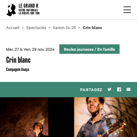
Cookies management panel
LE GRAND R
Ouvrir
SCÈNE NATIONALE
LA ROCHE-SUR-YON
Accueil
Spectacles
Saison 24-25
Crin blanc
Mer. 27 & Ven. 29 nov. 2024
Roulez jeunesse
/
En famille
Crin blanc
Compagnie Anaya
PARTAGEZ
Twitter
Faceboo
Par