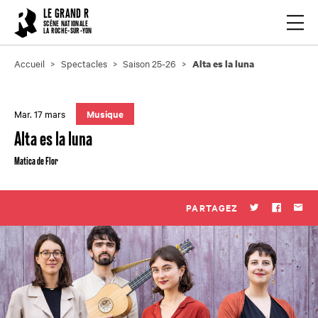
Cookies management panel
LE GRAND R
Ouvrir
SCÈNE NATIONALE
LA ROCHE-SUR-YON
Accueil
Spectacles
Saison 25-26
Alta es la luna
Mar. 17 mars
Musique
Alta es la luna
Matica de Flor
PARTAGEZ
Twitter
Faceboo
Par