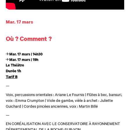
Dates et horaires
Mar. 17 mars
Où ? Comment ?
Mar. 17 mars | 14h30
Mar. 17 mars | 19h
Le Théâtre
Durée 1h
Tarif B
—
Voix, percussions orientales : Ariane Le Fournis | Flûtes à bec, bansuri,
voix : Emma Crumpton | Viole de gambe, vièle à archet : Juliette
Guichard | Cordes pincées anciennes, voix : Martin Billé
—
EN CORÉALISATION AVEC LE CONSERVATOIRE À RAYONNEMENT
DÉPARTEMENTAL DE LA ROCHE-SUR-YON