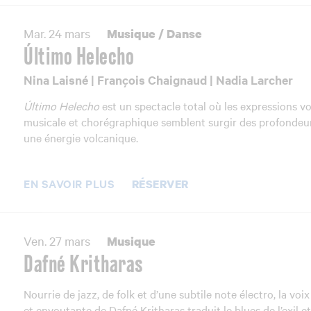
Mar. 24 mars
Musique
/
Danse
Último Helecho
Nina Laisné | François Chaignaud | Nadia Larcher
Último Helecho
est un spectacle total où les expressions vo
musicale et chorégraphique semblent surgir des profondeu
une énergie volcanique.
EN SAVOIR PLUS
RÉSERVER
Ven. 27 mars
Musique
Dafné Kritharas
Nourrie de jazz, de folk et d’une subtile note électro, la voix
et envoutante de Dafné Kritharas traduit le blues de l’exil e