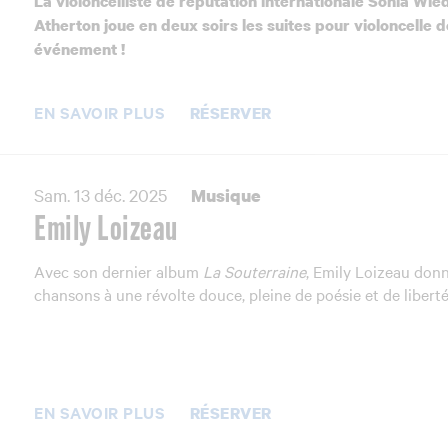
La violoncelliste de réputation internationale Sonia Wie
Atherton joue en deux soirs
les suites pour violoncelle 
événement !
EN SAVOIR PLUS
RÉSERVER
Sam. 13 déc. 2025
Musique
Emily Loizeau
Avec son dernier album
La Souterraine
, Emily Loizeau don
chansons à une révolte douce, pleine de poésie et de liberté
EN SAVOIR PLUS
RÉSERVER