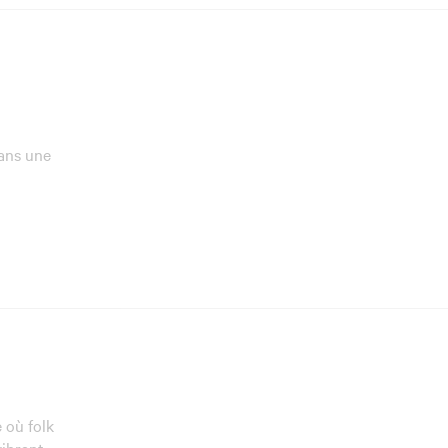
ans une
 où folk
vibrant