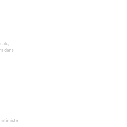
cale,
rs dans
 intimiste
t