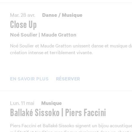
Mar. 28 avr.
Danse
/
Musique
Close Up
Noé Soulier | Maude Gratton
Noé Soulier et Maude Gratton unissent danse et musique d
création intense et terriblement vivante.
EN SAVOIR PLUS
RÉSERVER
Lun. 11 mai
Musique
Ballaké Sissoko | Piers Faccini
Piers Faccini et Ballaké Sissoko signent un bijou acoustique
méditatif et tradition mandingue s’unissent dans un chant 