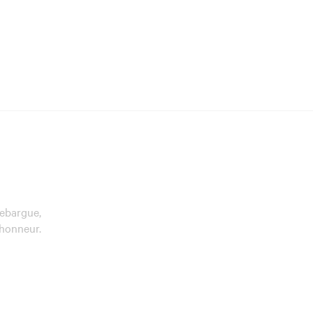
Debargue,
’honneur.