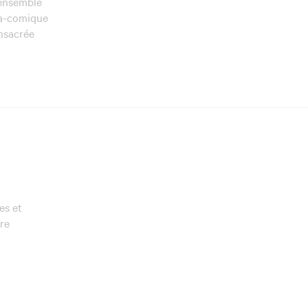
 ensemble
ra-comique
onsacrée
es et
ire