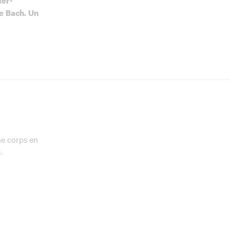
der-
de Bach.
Un
ne corps en
.