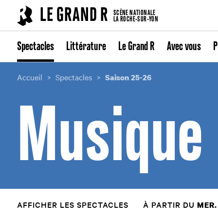
Cookies management panel
LE GRAND R
SCÈNE NATIONALE
LA ROCHE-SUR-YON
Spectacles
Littérature
Le Grand R
Avec vous
P
Accueil
Spectacles
Saison 25-26
Musique
AFFICHER LES SPECTACLES
À PARTIR DU
MER.