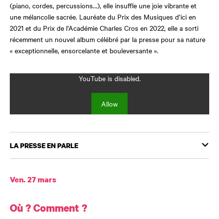
(piano, cordes, percussions…), elle insuffle une joie vibrante et
une mélancolie sacrée. Lauréate du Prix des Musiques d’ici en
2021 et du Prix de l’Académie Charles Cros en 2022, elle a sorti
récemment un nouvel album célébré par la presse pour sa nature
« exceptionnelle, ensorcelante et bouleversante ».
YouTube is disabled.
Allow
LA PRESSE EN PARLE
Dates et horaires
Ven. 27 mars
Où ? Comment ?