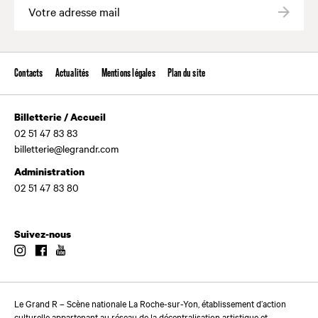
Valide
Contacts
Actualités
Mentions légales
Plan du site
Billetterie / Accueil
02 51 47 83 83
billetterie@legrandr.com
Administration
02 51 47 83 80
Suivez-nous
Instagram
Facebook
Youtube
Le Grand R – Scène nationale La Roche-sur-Yon, établissement d’action
culturelle appartenant au réseau de la décentralisation artistique et