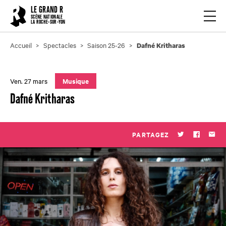
Cookies management panel
LE GRAND R
Ouvrir
SCÈNE NATIONALE
LA ROCHE-SUR-YON
Accueil
Spectacles
Saison 25-26
Dafné Kritharas
Ven. 27 mars
Musique
Dafné Kritharas
PARTAGEZ
Twitter
Faceboo
Par