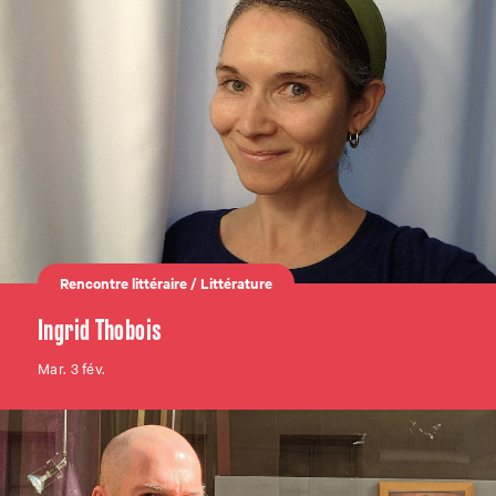
Rencontre littéraire
/
Littérature
Ingrid Thobois
Mar. 3 fév.