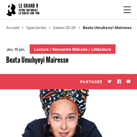
Cookies management panel
LE GRAND R
Ouvrir
SCÈNE NATIONALE
LA ROCHE-SUR-YON
Accueil
Spectacles
Saison 25-26
Beata Umubyeyi Mairesse
Jeu. 15 jan.
Lecture
/
Rencontre littéraire
/
Littérature
Beata Umubyeyi Mairesse
PARTAGEZ
Twitter
Faceboo
Par