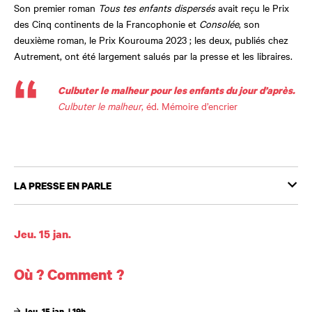
Son premier roman
Tous tes enfants dispersés
avait reçu le Prix
des Cinq continents de la Francophonie et
Consolée
, son
deuxième roman, le Prix Kourouma 2023 ; les deux, publiés chez
Autrement, ont été largement salués par la presse et les libraires.
Culbuter le malheur pour
les enfants du jour d’après.
Culbuter le malheur
, éd. Mémoire d’encrier
LA PRESSE EN PARLE
Dates et horaires
Jeu. 15 jan.
Où ? Comment ?
Jeu. 15 jan. | 19h