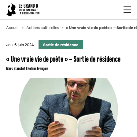
Cookies management panel
LE GRAND R
Ouvrir
SCÈNE NATIONALE
LA ROCHE-SUR-YON
Accueil
Actions culturelles
« Une vraie vie de poète » – Sortie de 
Jeu. 6 juin 2024
Sortie de résidence
« Une vraie vie de poète » – Sortie de résidence
Marc Blanchet | Hélène François