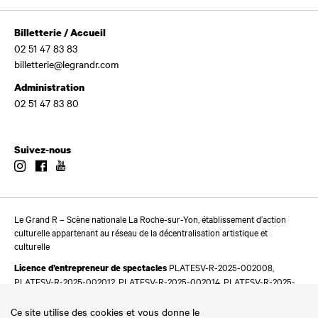
Billetterie / Accueil
02 51 47 83 83
billetterie@legrandr.com
Administration
02 51 47 83 80
Suivez-nous
Instagram
Facebook
Youtube
Le Grand R – Scène nationale La Roche-sur-Yon, établissement d’action
culturelle appartenant au réseau de la décentralisation artistique et
culturelle
PLATESV-R-2025-002008,
Licence d’entrepreneur de spectacles
PLATESV-R-2025-002012, PLATESV-R-2025-002014, PLATESV-R-2025-
002016
Ce site utilise des cookies et vous donne le