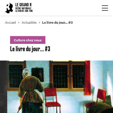
Cookies management panel
LE GRAND R
Ouvrir
SCÈNE NATIONALE
LA ROCHE-SUR-YON
Accueil
Actualités
Le livre du jour… #3
Culture chez nous
Le livre du jour… #3