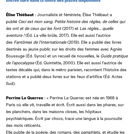
Entrée libre dans la limite des places disponibles
: Journaliste et féministe, Élise Thiébaut a
Élise Thiébaut
publié
Ceci est mon sang. Petite histoire des règles, de celles qui
les ont et de ceux qui les font
(2017) et
Les règles… quelle
aventure !
(Éd. La ville brûle, 2017)
.
Elle est aussi l’autrice
des
Fantômes de l’Internationale
(2019). Elle a publié des livres
destinés au jeune public sur les droits des femmes avec Agnès
Boussuge (Éd. Syros) et un recueil de nouvelles, le
Guide pratique
de l’apocalypse
(Éd. Quintette, 2000). Elle est aussi l’autrice de
textes décalés qui, dans le métro parisien, racontent l’histoire des
stations et a publié deux livres sur les feux d’artifice (Éd. Actes
Sud).
: « Perrine Le Querrec est née en 1968 à
Perrine Le Querrec
Paris où elle vit, travaille et écrit. Écrit aussi dans les phares, sur
les planchers, dans les maisons closes, les hôpitaux
psychiatriques. Écrit par chocs, trace une langue à la poursuite
des mots réticents.
Elle publie de la poésie, des romans, des pamphlets, et étudie les