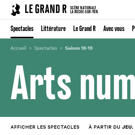
Cookies management panel
LE GRAND R
SCÈNE NATIONALE
LA ROCHE-SUR-YON
Spectacles
Littérature
Le Grand R
Avec vous
P
Accueil
Spectacles
Saison 18-19
Arts num
AFFICHER LES SPECTACLES
À PARTIR DU
JEU.