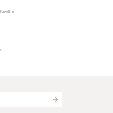
famille
is
 de
Valider