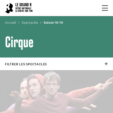
Cookies management panel
LE GRAND R
Ouvrir
SCÈNE NATIONALE
LA ROCHE-SUR-YON
Accueil
Spectacles
Saison 18-19
Cirque
FILTRER LES SPECTACLES