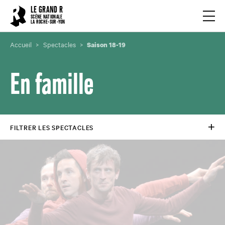
Cookies management panel
LE GRAND R
Ouvrir
SCÈNE NATIONALE
LA ROCHE-SUR-YON
Accueil
Spectacles
Saison 18-19
En famille
FILTRER LES SPECTACLES