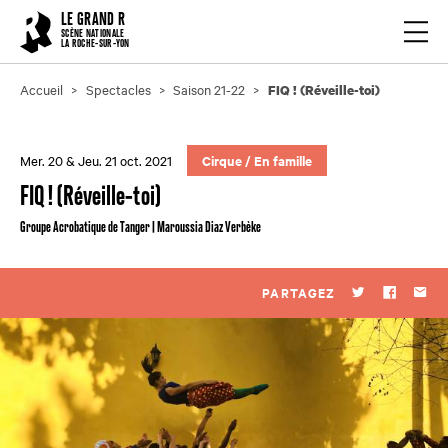
Cookies management panel
LE GRAND R
Ouvrir
SCÈNE NATIONALE
LA ROCHE-SUR-YON
Accueil
Spectacles
Saison 21-22
FIQ ! (Réveille-toi)
Mer. 20 & Jeu. 21 oct. 2021
Cirque
/
En famille
FIQ ! (Réveille-toi)
Groupe Acrobatique de Tanger | Maroussia Diaz Verbèke
PARTAGEZ
Twitter
Faceboo
Par