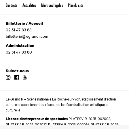
Contacts
Actualités
Mentions légales
Plan du site
Billetterie / Accueil
02 51 47 83 83
billetterie@legrandr.com
Administration
02 51 47 83 80
Suivez-nous
Instagram
Facebook
Youtube
Le Grand R – Scène nationale La Roche-sur-Yon, établissement d’action
culturelle appartenant au réseau de la décentralisation artistique et
culturelle
PLATESV-R-2025-002008,
Licence d’entrepreneur de spectacles
PLATESV-R-2025-002012, PLATESV-R-2025-002014, PLATESV-R-2025-