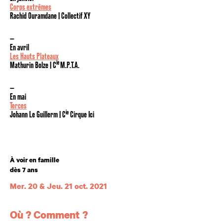
Corps extrêmes
Rachid Ouramdane | Collectif XY
—
En avril
Les Hauts Plateaux
ie
Mathurin Bolze | C
M.P.T.A.
—
En mai
Terces
ie
Johann Le Guillerm | C
Cirque Ici
Âge
À voir en famille
dès 7 ans
Mer. 20 & Jeu. 21 oct. 2021
Dates et horaires
Où ? Comment ?