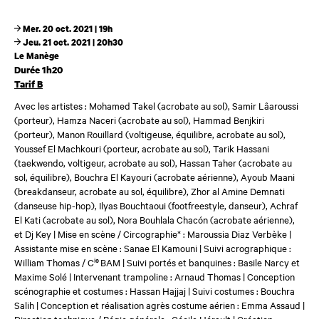
Mer. 20 oct. 2021 | 19h
Jeu. 21 oct. 2021 | 20h30
Le Manège
Durée 1h20
Tarif B
Avec les artistes : Mohamed Takel (acrobate au sol), Samir Lâaroussi
(porteur), Hamza Naceri (acrobate au sol), Hammad Benjkiri
(porteur), Manon Rouillard (voltigeuse, équilibre, acrobate au sol),
Youssef El Machkouri (porteur, acrobate au sol), Tarik Hassani
(taekwendo, voltigeur, acrobate au sol), Hassan Taher (acrobate au
sol, équilibre), Bouchra El Kayouri (acrobate aérienne), Ayoub Maani
(breakdanseur, acrobate au sol, équilibre), Zhor al Amine Demnati
(danseuse hip-hop), Ilyas Bouchtaoui (footfreestyle, danseur), Achraf
El Kati (acrobate au sol), Nora Bouhlala Chacón (acrobate aérienne),
et Dj Key | Mise en scène / Circographie* : Maroussia Diaz Verbèke |
Assistante mise en scène : Sanae El Kamouni | Suivi acrographique :
ie
William Thomas / C
BAM | Suivi portés et banquines : Basile Narcy et
Maxime Solé | Intervenant trampoline : Arnaud Thomas | Conception
scénographie et costumes : Hassan Hajjaj | Suivi costumes : Bouchra
Salih | Conception et réalisation agrès costume aérien : Emma Assaud |
Direction technique / Régie générale : Cécile Hérault | Création