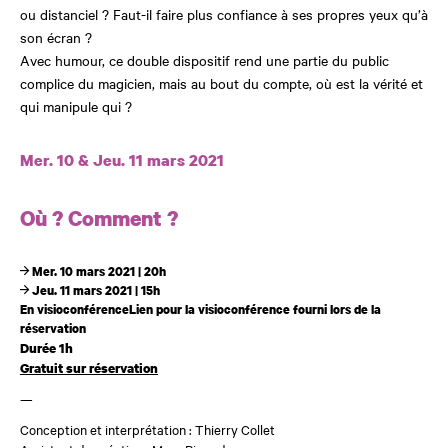
ou distanciel ? Faut-il faire plus confiance à ses propres yeux qu’à
son écran ?
Avec humour, ce double dispositif rend une partie du public
complice du magicien, mais au bout du compte, où est la vérité et
qui manipule qui ?
Dates et horaires
Mer. 10 & Jeu. 11 mars 2021
Où ? Comment ?
Mer. 10 mars 2021 | 20h
Jeu. 11 mars 2021 | 15h
En visioconférenceLien pour la visioconférence fourni lors de la
réservation
Durée 1h
Gratuit sur réservation
—
Conception et interprétation : Thierry Collet