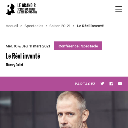
Cookies management panel
LE GRAND R
Ouvrir
SCÈNE NATIONALE
LA ROCHE-SUR-YON
Accueil
Spectacles
Saison 20-21
Le Réel inventé
Mer. 10 & Jeu. 11 mars 2021
Conférence | Spectacle
Le Réel inventé
Thierry Collet
PARTAGEZ
Twitter
Faceboo
Par