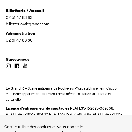
Billetterie / Accueil
02 51 47 83 83
billetterie@legrandr.com
Administration
02 51 47 83 80
Suivez-nous
Instagram
Facebook
Youtube
Le Grand R – Scène nationale La Roche-sur-Yon, établissement d’action
culturelle appartenant au réseau de la décentralisation artistique et
culturelle
PLATESV-R-2025-002008,
Licence d’entrepreneur de spectacles
PLATESV-R-2025-002012, PLATESV-R-2025-002014, PLATESV-R-2025-
002016
Ce site utilise des cookies et vous donne le