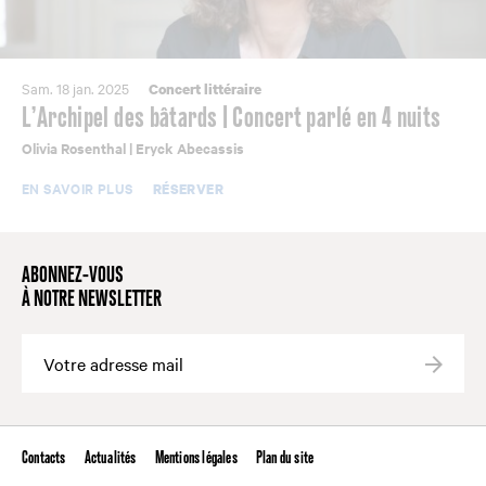
Sam. 18 jan. 2025
Concert littéraire
L’Archipel des bâtards | Concert parlé en 4 nuits
Olivia Rosenthal | Eryck Abecassis
EN SAVOIR PLUS
RÉSERVER
ABONNEZ-VOUS
À NOTRE NEWSLETTER
Valide
Contacts
Actualités
Mentions légales
Plan du site