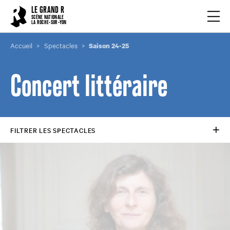
Cookies management panel
LE GRAND R
Ouvrir
SCÈNE NATIONALE
LA ROCHE-SUR-YON
Accueil
Spectacles
Saison 24-25
Concert littéraire
FILTRER LES SPECTACLES