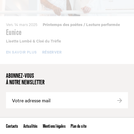
Ven. 14 mars 2025
Printemps des poètes
/
Lecture performée
Eunice
Lisette Lombé & Cloé du Trèfle
EN SAVOIR PLUS
RÉSERVER
ABONNEZ-VOUS
À NOTRE NEWSLETTER
Valide
Contacts
Actualités
Mentions légales
Plan du site