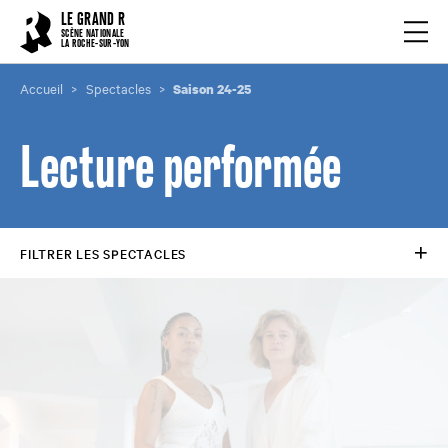
Cookies management panel
LE GRAND R
Ouvrir
SCÈNE NATIONALE
LA ROCHE-SUR-YON
Accueil
Spectacles
Saison 24-25
Lecture performée
FILTRER LES SPECTACLES