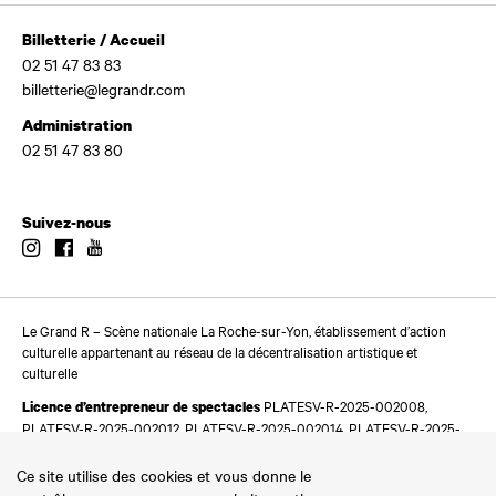
Billetterie / Accueil
02 51 47 83 83
billetterie@legrandr.com
Administration
02 51 47 83 80
Suivez-nous
Instagram
Facebook
Youtube
Le Grand R – Scène nationale La Roche-sur-Yon, établissement d’action
culturelle appartenant au réseau de la décentralisation artistique et
culturelle
PLATESV-R-2025-002008,
Licence d’entrepreneur de spectacles
PLATESV-R-2025-002012, PLATESV-R-2025-002014, PLATESV-R-2025-
002016
Ce site utilise des cookies et vous donne le