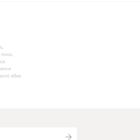
s,
t nous,
eux
igence
 sont-elles