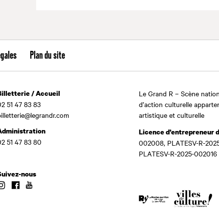
égales
Plan du site
Billetterie / Accueil
Le Grand R – Scène nation
02 51 47 83 83
d’action culturelle apparte
billetterie@legrandr.com
artistique et culturelle
Administration
Licence d’entrepreneur 
02 51 47 83 80
002008, PLATESV-R-2025
PLATESV-R-2025-002016
Suivez-nous
Instagram
Facebook
Youtube