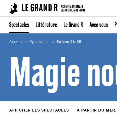
Cookies management panel
LE GRAND R
SCÈNE NATIONALE
LA ROCHE-SUR-YON
Spectacles
Littérature
Le Grand R
Avec vous
P
Accueil
Spectacles
Saison 24-25
Magie no
AFFICHER LES SPECTACLES
À PARTIR DU
MER.