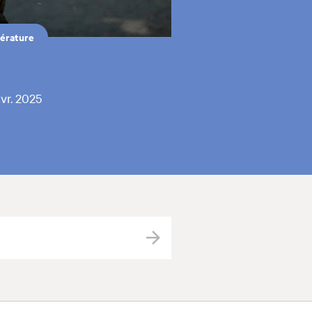
térature
avr. 2025
Valider