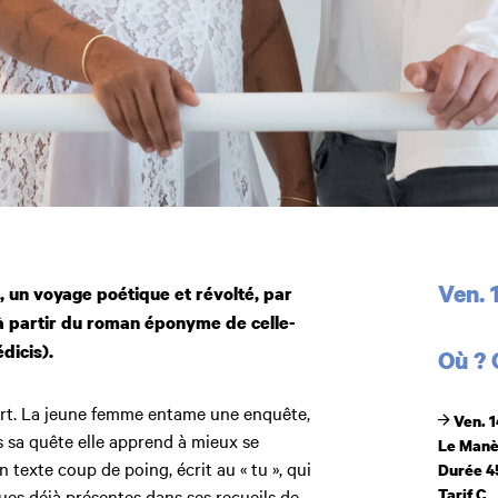
Dates
Ven. 
, un voyage poétique et révolté, par
 à partir du roman éponyme de celle-
dicis).
Où ?
rt. La jeune femme entame une enquête,
Ven. 1
ns sa quête elle apprend à mieux se
Le Manè
n texte coup de poing, écrit au « tu », qui
Durée 4
ues déjà présentes dans ses recueils de
Tarif C