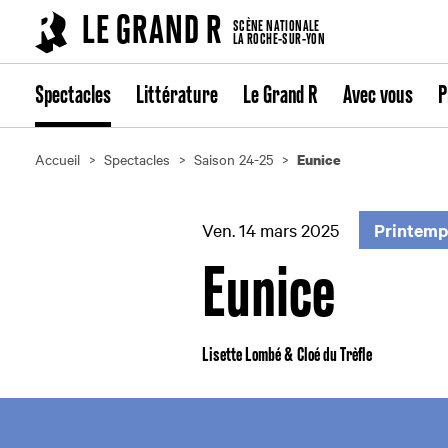
Cookies management panel
LE GRAND R
SCÈNE NATIONALE
LA ROCHE-SUR-YON
Spectacles
Littérature
Le Grand R
Avec vous
P
Accueil
Spectacles
Saison 24-25
Eunice
Ven. 14 mars 2025
Printemp
Eunice
Lisette Lombé & Cloé du Trèfle