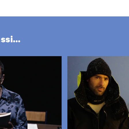
ussi…