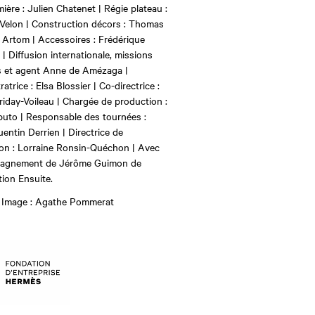
ière : Julien Chatenet | Régie plateau :
Velon | Construction décors : Thomas
 Artom | Accessoires : Frédérique
 |
Diffusion internationale, missions
s et agent Anne de Amézaga |
atrice : Elsa Blossier | Co-directrice :
riday-Voileau | Chargée de production :
puto | Responsable des tournées :
uentin Derrien | Directrice de
on : Lorraine Ronsin-Quéchon |
Avec
pagnement de Jérôme Guimon de
tion Ensuite.
 Image : Agathe Pommerat