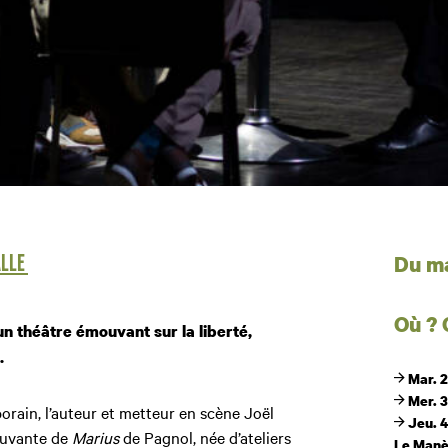
Dates
Du ma
ALLE
Où ?
un théâtre émouvant sur la liberté,
.
Mar. 2
Mer. 3
rain, l’auteur et metteur en scène Joël
Jeu. 4
ouvante de
Marius
de Pagnol, née d’ateliers
Le Manè