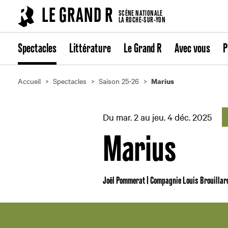
Cookies management panel
LE GRAND R
SCÈNE NATIONALE
LA ROCHE-SUR-YON
Spectacles
Littérature
Le Grand R
Avec vous
P
Accueil
Spectacles
Saison 25-26
Marius
Du mar. 2 au jeu. 4 déc. 2025
Marius
Joël Pommerat | Compagnie Louis Brouillar