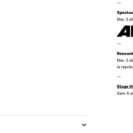
—
Spectac
Mer. 3 dé
—
Rencontr
Mer. 3 dé
la repré
—
Stage t
Sam. 6 et