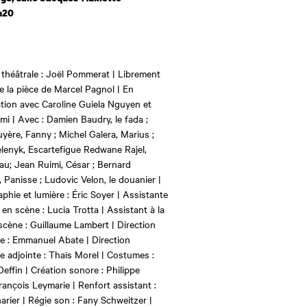
h20
 théâtrale : Joël Pommerat | Librement
de la pièce de Marcel Pagnol | En
ation avec Caroline Guiela Nguyen et
mi | Avec : Damien Baudry, le fada ;
uyère, Fanny ; Michel Galera, Marius ;
enyk, Escartefigue Redwane Rajel,
au; Jean Ruimi, César ; Bernard
, Panisse ; Ludovic Velon, le douanier |
phie et lumière : Éric Soyer | Assistante
 en scène : Lucia Trotta | Assistant à la
scène : Guillaume Lambert | Direction
e : Emmanuel Abate | Direction
e adjointe : Thaïs Morel | Costumes :
Deffin | Création sonore : Philippe
rançois Leymarie | Renfort assistant :
arier | Régie son : Fany Schweitzer |