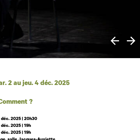
 et horaires
r. 2 au jeu. 4 déc. 2025
 Comment ?
 déc. 2025 | 20h30
 déc. 2025 | 19h
 déc. 2025 | 19h
ge, salle Jacques-Auxiette