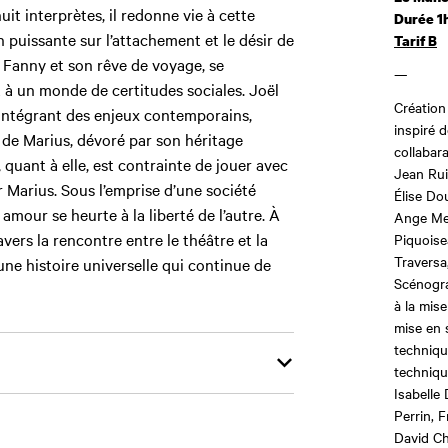
uit interprètes, il redonne vie à cette
Durée 1
on puissante sur l’attachement et le désir de
Tarif B
de Fanny et son rêve de voyage, se
—
 à un monde de certitudes sociales. Joël
Création
intégrant des enjeux contemporains,
inspiré 
 de Marius, dévoré par son héritage
collabar
y, quant à elle, est contrainte de jouer avec
Jean Rui
 Marius. Sous l’emprise d’une société
Élise Do
 amour se heurte à la liberté de l’autre. À
Ange Mel
avers la rencontre entre le théâtre et la
Piquoise
Traversa
une histoire universelle qui continue de
Scénogra
à la mise
mise en 
techniqu
techniqu
Isabelle 
Perrin, F
David Ch