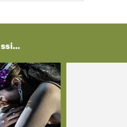
ussi…