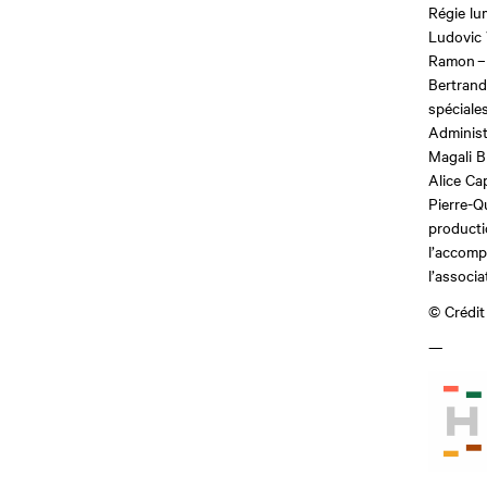
Régie lum
Ludovic 
Ramon
–
Bertrand
spéciale
Administr
Magali B
Alice Ca
Pierre-Q
producti
l’accom
l’associa
© Crédit
—