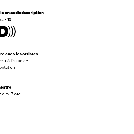
le en audiodescription
c. • 19h
e avec les artistes
c. • à l’issue de
sentation
héâtre
 dim. 7 déc.