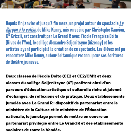
Depuis fin janvier et jusqu’à fin mars, un projet autour du spectacle
Le
Garçon à la valise
, de Mike Kenny,
mis en scène par Christophe Sauvion,
ie
C
Grizzli, est construit par Le Grand R avec l’école Françoise Dolto
(Rives de l’Yon), le collège Alexandre Soljenitsyne (Aizenay) et les
artistes ayant participé à la création de ce spectacle. Les élèves ont pu
rencontrer Mike Kenny,
auteur britannique reconnu pour ses écritures
de théâtre jeunesse.
Deux classes de l’école Dolto (CE2 et CE2/CM1) et deux
e
classes du collège Soljenitsyne (4
) profitent ainsi d’un
parcours d’éducation artistique et culturelle riche et jalonné
d’échanges, de réflexions et de pratique. Deux établissements
jumelés avec Le Grand R : dispositif
de partenariat entre le
ministère de la Culture et le ministère de l’Éducation
nationale, le jumelage permet de mettre en oeuvre un
partenariat privilégié entre Le Grand R et des établissements
scolaires de toute la Vendée.