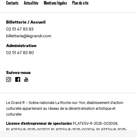
Contacts
Actualités
Mentions légales
Plan du site
Billetterie / Accueil
02 51 47 83 83
billetterie@legrandr.com
Administration
02 51 47 83 80
Suivez-nous
Instagram
Facebook
Youtube
Le Grand R – Scène nationale La Roche-sur-Yon, établissement d’action
culturelle appartenant au réseau de la décentralisation artistique et
culturelle
PLATESV-R-2025-002008,
Licence d’entrepreneur de spectacles
PLATESV-R-2025-002012, PLATESV-R-2025-002014, PLATESV-R-2025-
002016