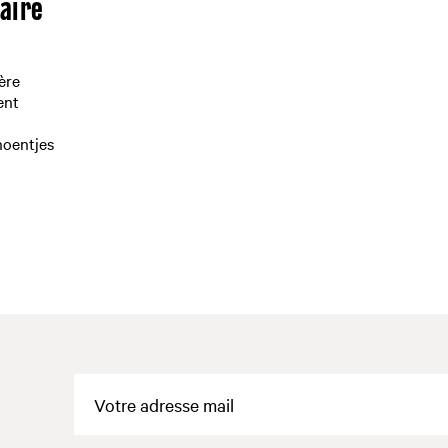
raire
ère
ent
hoentjes