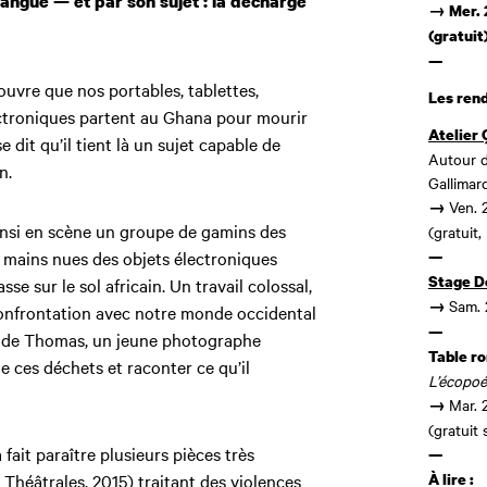
langue — et par son sujet : la décharge
→ Mer. 
(gratuit
—
uvre que nos portables, tablettes,
Les ren
ctroniques partent au Ghana pour mourir
Atelier 
e dit qu’il tient là un sujet capable de
Autour 
n.
Gallimard
Ven. 
→
ainsi en scène un groupe de gamins des
(gratuit,
à mains nues des objets électroniques
—
Stage De
se sur le sol africain. Un travail colossal,
Sam. 
→
 confrontation avec notre monde occidental
—
ge de Thomas, un jeune photographe
Table r
de ces déchets et raconter ce qu’il
L’écopoé
Mar. 
→
(gratuit 
 fait paraître plusieurs pièces très
—
 Théâtrales, 2015) traitant des violences
À lire :