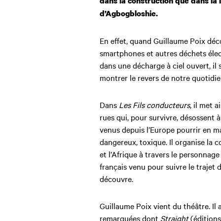
dans la construction que dans la 
d’Agbogbloshie.
En effet, quand Guillaume Poix déco
smartphones et autres déchets éle
dans une décharge à ciel ouvert, il s
montrer le revers de notre quotidie
Dans
Les Fils conducteurs
, il met 
rues qui, pour survivre, désossent 
venus depuis l’Europe pourrir en mas
dangereux, toxique. Il organise la
et l’Afrique à travers le personna
français venu pour suivre le trajet 
découvre.
Guillaume Poix vient du théâtre. Il a
remarquées dont
Straight
(éditions