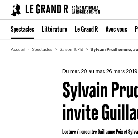
Cookies management panel
LE GRAND R
SCÈNE NATIONALE
LA ROCHE-SUR-YON
Spectacles
Littérature
Le Grand R
Avec vous
P
Accueil
Spectacles
Saison 18-19
Sylvain Prudhomme, aut
Du mer. 20 au mar. 26 mars 2019
Sylvain Pru
invite Guill
Lecture / rencontre Guillaume Poix et Sylv