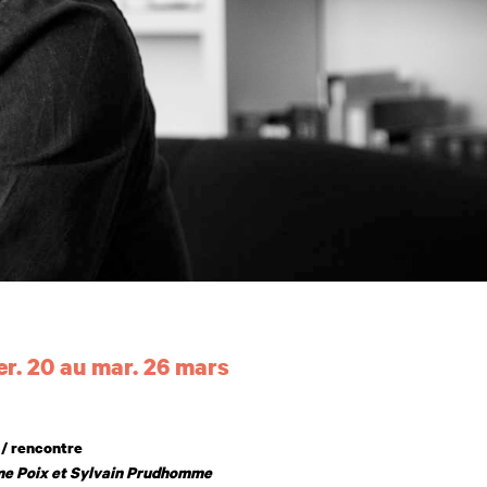
 et horaires
r. 20 au mar. 26 mars
 / rencontre
me Poix et Sylvain Prudhomme