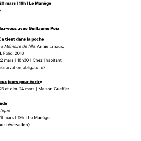
20 mars | 19h | Le Manège
)
dez-vous avec Guillaume Poix
Ça tient dans la poche
de
Mémoire de fille
, Annie Ernaux,
, Folio, 2018
22 mars | 18h30 | Chez l’habitant
 réservation obligatoire)
ux jours pour écrir
e
23 et dim. 24 mars | Maison Gueffier
onde
tique
26 mars | 19h | Le Manège
sur réservation)