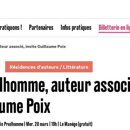
ratiquons !
Partenaires
Infos pratiques
Billetterie en li
eur associé, invite Guillaume Poix
Résidences d'auteurs
/
Littérature
dhomme, auteur associ
aume Poix
ain Prudhomme | Mer. 20 mars | 19h | Le Manège (gratuit)