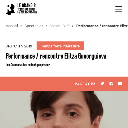
Cookies management panel
LE GRAND R
Ouvrir
SCÈNE NATIONALE
LA ROCHE-SUR-YON
Accueil
Spectacles
Saison 18-19
Performance / rencontre Elit
Jeu. 17 jan. 2019
Temps forts littérature
Performance / rencontre Elitza Gueorguieva
Les Cosmonautes ne font que passer
PARTAGEZ
Twitter
Faceboo
Par