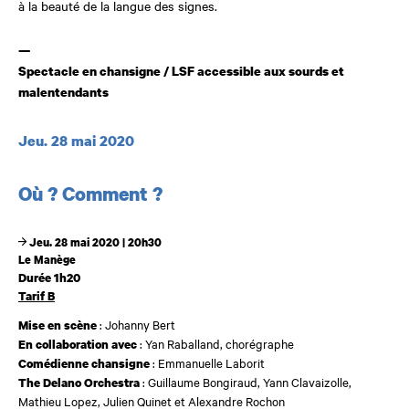
à la beauté de la langue des signes.
—
Spectacle en chansigne / LSF accessible aux sourds et
malentendants
Dates et horaires
Jeu. 28 mai 2020
Où ? Comment ?
Jeu. 28 mai 2020 | 20h30
Le Manège
Durée 1h20
Tarif B
: Johanny Bert
Mise en scène
: Yan Raballand, chorégraphe
En collaboration avec
: Emmanuelle Laborit
Comédienne chansigne
: Guillaume Bongiraud, Yann Clavaizolle,
The Delano Orchestra
Mathieu Lopez, Julien Quinet et Alexandre Rochon