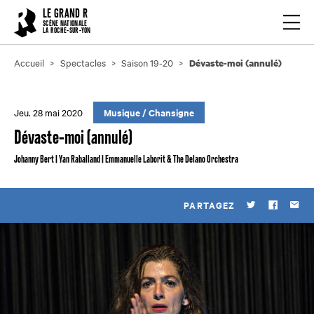
Cookies management panel
LE GRAND R
Ouvrir
SCÈNE NATIONALE
LA ROCHE-SUR-YON
Accueil
Spectacles
Saison 19-20
Dévaste-moi (annulé)
Jeu. 28 mai 2020
Musique
/
Chansigne
Dévaste-moi (annulé)
Johanny Bert | Yan Raballand | Emmanuelle Laborit & The Delano Orchestra
PARTAGEZ
Twitter
Faceboo
Par