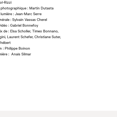
l-Rizzi
 photographique : Martin Dutasta
 lumière : Jean-Marc Serre
nérale : Sylvain Vassas Cherel
vidéo : Gabriel Bonnefoy
oix de : Elsa Scholler, Timeo Bonnano,
ini, Laurent Schefer, Christiane Suter,
Thébert
n : Philippe Boinon
mière : Anaïs Silmar