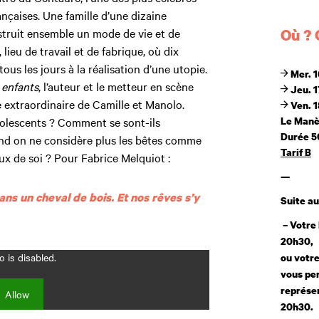
Dates
nçaises. Une famille d’une dizaine
struit ensemble un mode de vie et de
Où ?
 lieu de travail et de fabrique, où dix
us les jours à la réalisation d’une utopie.
Mer. 1
 enfants
, l’auteur et le metteur en scène
Jeu. 17
 extraordinaire de Camille et Manolo.
Ven. 1
adolescents ? Comment se sont-ils
Le Man
Durée 5
d on ne considère plus les bêtes comme
Tarif B
x de soi ? Pour Fabrice Melquiot :
—
ans un cheval de bois. Et nos rêves s’y
Suite au
– Votre 
20h30,
 is disabled.
ou votre
vous pe
représen
Allow
20h30.