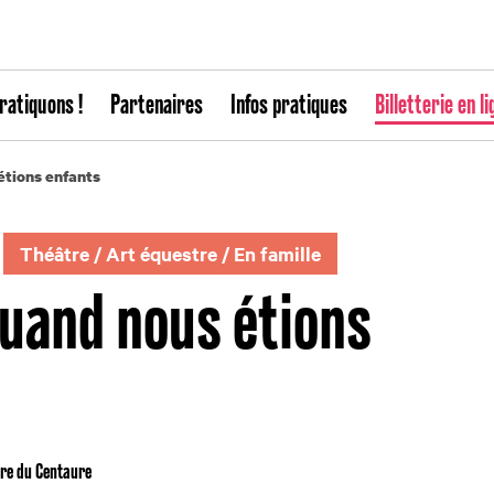
ratiquons !
Partenaires
Infos pratiques
Billetterie en li
étions enfants
Théâtre
/
Art équestre
/
En famille
uand nous étions
tre du Centaure