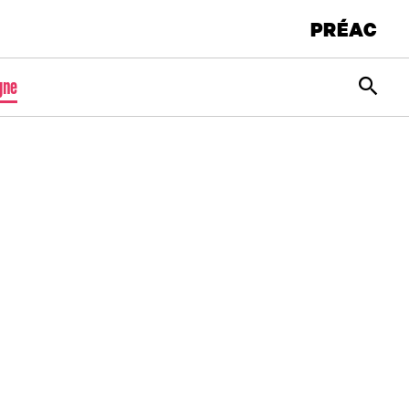
PRÉAC
Rec
gne