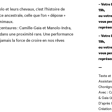
– Votre 
lo et leurs chevaux, c’est l’histoire de
19h,
e ancestrale, celle que l’on « dépose »
ou votre
animaux.
vous pe
représen
 centaures : Camille-Gaïa et Manolo-Indra,
 dans une proximité rare. Une performance
– Votre 
jamais la force de croire en nos rêves
19h,
ou votre
vous pe
représen
—
Texte et
Assistan
Chorégra
Avec : C
& Gaïa (é
D’après l
Création