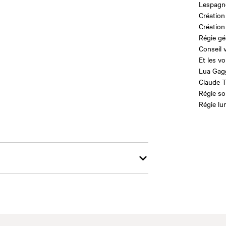
Lespagno
Création
Création
Régie gé
Conseil 
Et les v
Lua Gagg
Claude 
Régie so
Régie lu