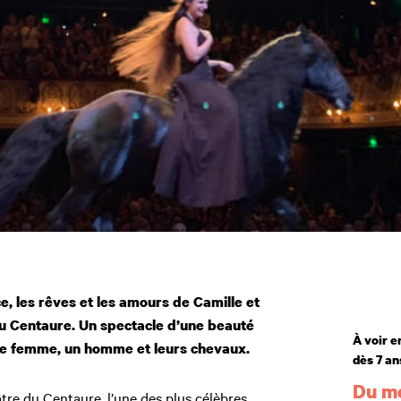
Âge
e, les rêves et les amours de Camille et
u Centaure. Un spectacle d’une beauté
À voir e
ne femme, un homme et leurs chevaux.
dès 7 an
Du me
tre du Centaure, l’une des plus célèbres