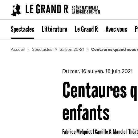
Cookies management panel
LE GRAND R
SCÈNE NATIONALE
LA ROCHE-SUR-YON
Spectacles
Littérature
Le Grand R
Avec vous
P
Accueil
Spectacles
Saison 20-21
Centaures quand nous 
Du mer. 16 au ven. 18 juin 2021
Centaures q
enfants
Fabrice Melquiot | Camille & Manolo | Théâ