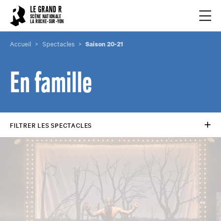
Cookies management panel
LE GRAND R
Ouvrir
SCÈNE NATIONALE
LA ROCHE-SUR-YON
Accueil
Spectacles
Saison 20-21
En famille
FILTRER LES SPECTACLES