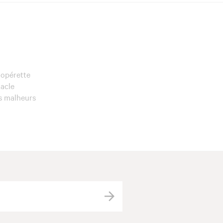
 opérette
tacle
es malheurs
Valider