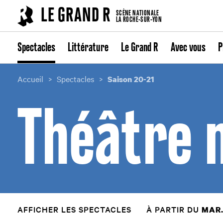
Cookies management panel
LE GRAND R
SCÈNE NATIONALE
LA ROCHE-SUR-YON
Spectacles
Littérature
Le Grand R
Avec vous
P
Accueil
Spectacles
Saison 20-21
Théâtre 
AFFICHER LES SPECTACLES
À PARTIR DU
MAR.