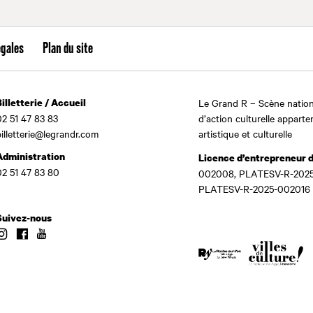
égales
Plan du site
Billetterie / Accueil
Le Grand R – Scène nation
02 51 47 83 83
d’action culturelle apparte
billetterie@legrandr.com
artistique et culturelle
Administration
Licence d’entrepreneur 
02 51 47 83 80
002008, PLATESV-R-2025
PLATESV-R-2025-002016
Suivez-nous
Instagram
Facebook
Youtube